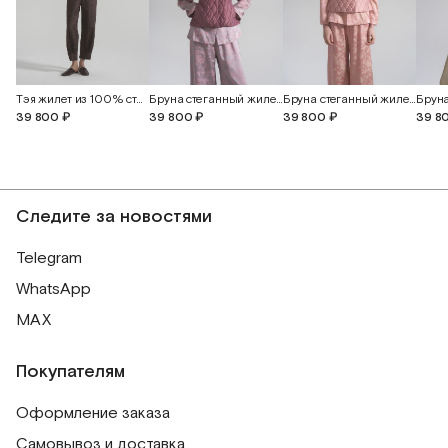
Тэя жилет из 100% стеганного шелка
Бруна стеганный жилет из 100% дикого шелка
Бруна стеганный жилет из 100% дикого шелка
39 8
39 800 ₽
39 800 ₽
39 800 ₽
Следите за новостями
Telegram
WhatsApp
MAX
Покупателям
Оформление заказа
Самовывоз и доставка