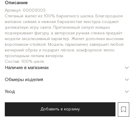
Описание
Артикул: 00003003
Стеганый жилет из 100% бархатного шелка. Благородное
матовое сияние и нежная бархатистая текстура создают
деликатную игру света. Приталенный силуэт изящно
подчеркивает фигуру, а авторская ручная стежка придаёт
модели эксклюзивный характер. Жилет дополнен высоким
воротником-стойкой. Модель гармонично завершит любой
вечерний образ и подарит лёгкое, комфортное тепло
прохладным летним вечером.
Состав: 100% шелк
Наличие в магазинах
Флагман
Обмеры изделия
г. Москва, Малая Бронная 16
XS
Шоурум
Уход
Мерки, см
XS
S
M
г. Москва, Малая Бронная 24/3
XS
Обхват груди
84
88
92
Добавить в корзину
Обхват талии
72
76
80