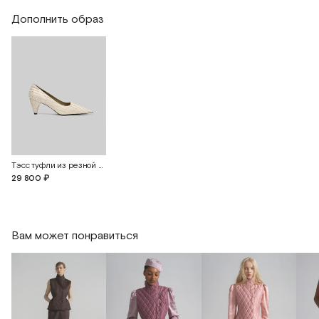
Обхват бедер
100
104
108
Дополнить образ
Длина изделия
57
57
58
Тэсс туфли из резной кожи ручной работы
29 800 ₽
Вам может понравиться