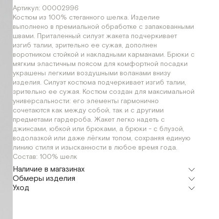
Артикул: 00002996
Костюм из 100% стеганного шелка. Изделие
выполнено в премиальной обработке с запакованными
швами. Приталенный силуэт жакета подчеркивает
изгиб талии, зрительно ее сужая, дополнен
воротником стойкой и накладными карманами. Брюки с
мягким эластичным поясом для комфортной посадки
украшены легкими воздушными воланами внизу
изделия. Силуэт костюма подчеркивает изгиб талии,
зрительно ее сужая. Костюм создан для максимальной
универсальности: его элементы гармонично
сочетаются как между собой, так и с другими
предметами гардероба. Жакет легко надеть с
джинсами, юбкой или брюками, а брюки - с блузой,
водолазкой или даже лёгким топом, сохраняя единую
линию стиля и изысканности в любое время года.
Состав: 100% шелк
Наличие в магазинах
Обмеры изделия
Флагман
Уход
г. Москва, Малая Бронная 16
XS
S
Мерки, см
XS
S
M
Шоурум
г. Москва, Малая Бронная 24/3
XS
S