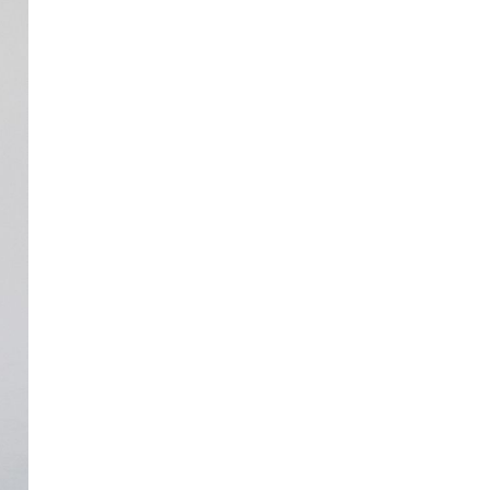
Обхват груди
80
84
88
Обхват талии
70
74
78
Обхват бёдер
92
96
100
Длина изделия
71
71
72
Длина рукава
72
72
73