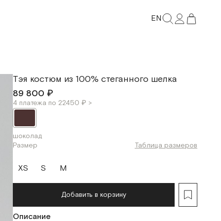
EN
Тэя костюм из 100% стеганного шелка
89 800 ₽
4 платежа по 22450 ₽ >
шоколад
Размер
Таблица размеров
XS
S
M
Добавить в корзину
Описание