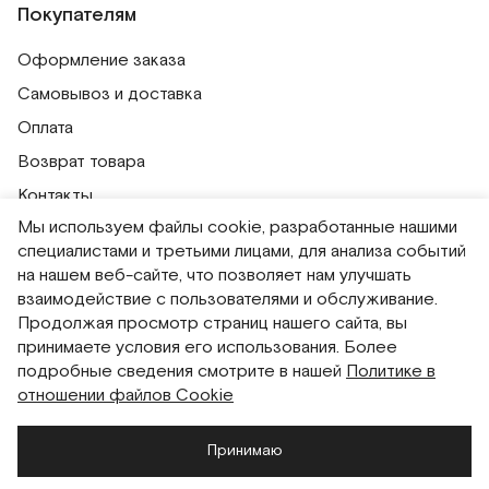
Покупателям
Оформление заказа
Самовывоз и доставка
Оплата
Возврат товара
Контакты
Мы используем файлы cookie, разработанные нашими
Публичная оферта
специалистами и третьими лицами, для анализа событий
Политика обработки персональных данных
на нашем веб-сайте, что позволяет нам улучшать
Политика использования сессионных файлов
взаимодействие с пользователями и обслуживание.
Продолжая просмотр страниц нашего сайта, вы
Согласие на получение рассылок
принимаете условия его использования. Более
Согласие на обработку персональных данных
подробные сведения смотрите в нашей
Политике в
отношении файлов Cookie
Система привилегий
Принимаю
Русский
English