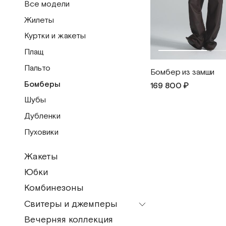
Все модели
Бермуды
Жилеты
Брюки
Куртки и жакеты
Шорты
Плащ
Пальто
Бомбер из замши
Бомберы
169 800 ₽
Шубы
Дубленки
Пуховики
Жакеты
Юбки
Комбинезоны
Свитеры и джемперы
Вечерняя коллекция
Все модели