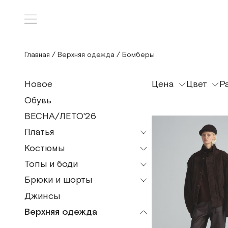
Главная
/
Верхняя одежда
/
Бомберы
Цена
Цвет
Р
Новое
Обувь
ВЕСНА/ЛЕТО'26
Платья
Костюмы
Все модели
Топы и боди
Все модели
Мини
Брюки и шорты
Все модели
Пижамные костюмы
Миди
Джинсы
Все модели
Топы
Макси
Верхняя одежда
Кюлоты
Майка