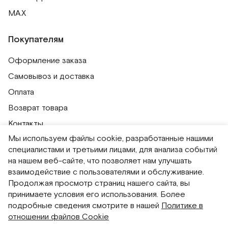
MAX
Покупателям
Оформление заказа
Самовывоз и доставка
Оплата
Возврат товара
Контакты
Мы используем файлы cookie, разработанные нашими
Публичная оферта
специалистами и третьими лицами, для анализа событий
Политика обработки персональных данных
на нашем веб-сайте, что позволяет нам улучшать
Политика использования сессионных файлов
взаимодействие с пользователями и обслуживание.
Продолжая просмотр страниц нашего сайта, вы
Согласие на получение рассылок
принимаете условия его использования. Более
Согласие на обработку персональных данных
подробные сведения смотрите в нашей
Политике в
отношении файлов Cookie
Система привилегий