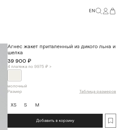
EN
Агнес жакет приталенный из дикого льна и
шелка
39 900 ₽
4 платежа по 9975 ₽ >
молочный
Размер
Таблица размеров
XS
S
M
Добавить в корзину