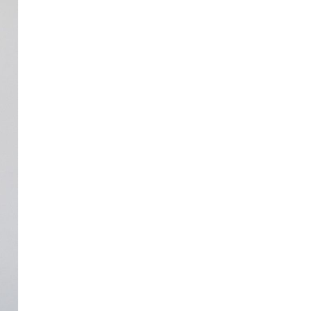
Длина изделия
62
62
62
Длина рукава
63
63
63