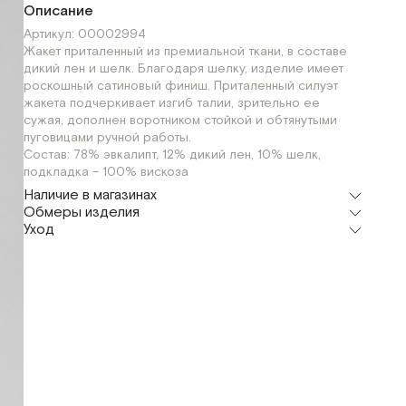
Описание
Артикул: 00002994
Жакет приталенный из премиальной ткани, в составе
дикий лен и шелк. Благодаря шелку, изделие имеет
роскошный сатиновый финиш. Приталенный силуэт
жакета подчеркивает изгиб талии, зрительно ее
сужая, дополнен воротником стойкой и обтянутыми
пуговицами ручной работы.
Состав: 78% эвкалипт, 12% дикий лен, 10% шелк,
подкладка – 100% вискоза
Наличие в магазинах
Обмеры изделия
Шоурум
Уход
г. Москва, Малая Бронная 24/3
XS
S
Мерки, см
XS
S
M
Флагман
г. Москва, Малая Бронная 16
S
M
Обхват груди
88
92
96
Обхват талии
72
76
80
Обхват бёдер
108
112
116