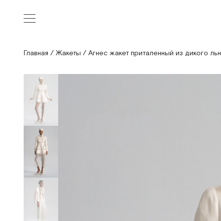
Главная
/
Жакеты
/
Агнес жакет приталенный из дикого ль