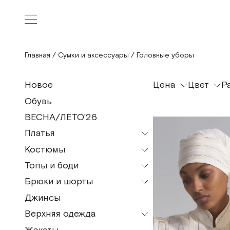
Главная
/
Сумки и аксессуары
/
Головные уборы
Цена
Цвет
Р
Новое
Обувь
ВЕСНА/ЛЕТО'26
Платья
Костюмы
Все модели
Топы и боди
Все модели
Мини
Брюки и шорты
Все модели
Пижамные костюмы
Миди
Джинсы
Все модели
Топы
Макси
Верхняя одежда
Кюлоты
Майка