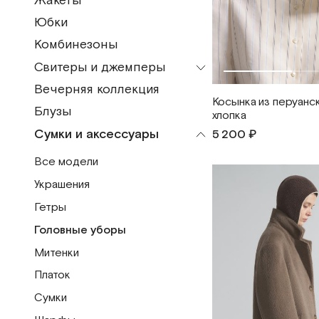
Жакеты
Все модели
Бермуды
Юбки
Жилеты
Брюки
Комбинезоны
Куртки и жакеты
Шорты
Свитеры и джемперы
Плащ
Вечерняя коллекция
Все модели
Пальто
Косынка из перуанс
Блузы
хлопка
Водолазки
Бомберы
Сумки и аксессуары
5 200 ₽
Джемпер
Шубы
Все модели
Жилеты
Дубленки
Украшения
Кардиганы
Пуховики
Гетры
Свитеры
Головные уборы
Митенки
Платок
Сумки