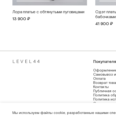
Лора платье с обтянутыми пуговицами
Одэт плат
бабочками
13 900 ₽
41 900 ₽
LEVEL44
Покупател
Оформление
Самовывоз и
Оплата
Возврат тов
Контакты
Публичная о
Политика об
Политика ис
Согласие на
Согласие на
Система при
Мы используем файлы cookie, разработанные нашими спец