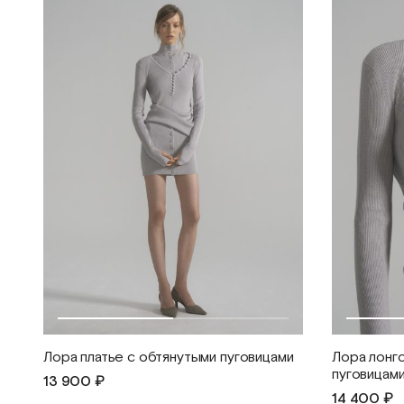
Лора платье с обтянутыми пуговицами
Лора лонгс
пуговицам
13 900 ₽
14 400 ₽