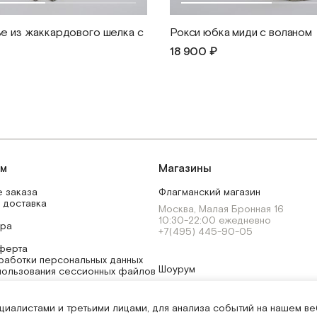
ье из жаккардового шелка с
Рокси юбка миди с воланом
18 900 ₽
ям
Магазины
 заказа
Флагманский магазин
 доставка
Москва, Малая Бронная 16
10:30-22:00 ежедневно
ара
+7(495) 445-90-05
ферта
работки персональных данных
Шоурум
пользования сессионных файлов
 получение рассылок
Москва, Малая Бронная 24/3
 обработку персональных данных
11:00-21:00 ежедневно
вилегий
иалистами и третьими лицами, для анализа событий на нашем ве
+7(495) 445-90-05