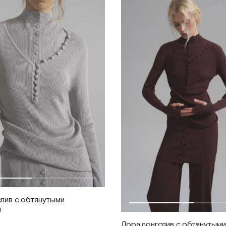
лив с обтянутыми
и
Лора лонгслив с обтянутыми