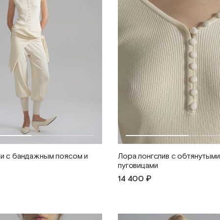
и с бандажным поясом и
Лора лонгслив с обтянутыми
пуговицами
14 400 ₽