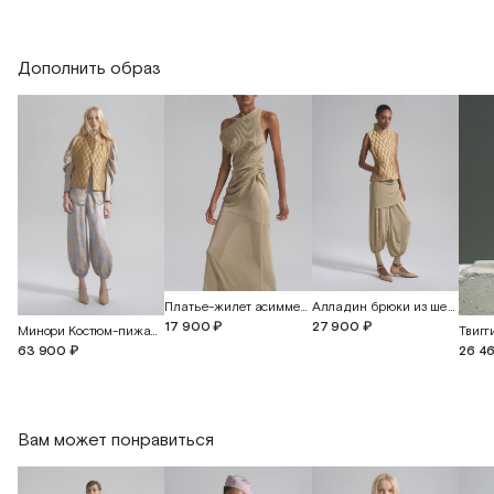
Обхват бедер
96
100
104
108
Дополнить образ
Длина изделия
56
58
60
62
Платье-жилет асимметричное из шелка
Алладин брюки из шелкового трикотажа с манжетами
17 900 ₽
27 900 ₽
Минори Костюм-пижама из жаккардового шелка
63 900 ₽
26 4
Вам может понравиться