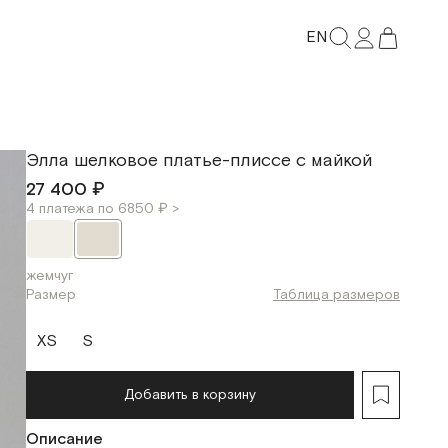
EN
Элла шелковое платье-плиссе с майкой
27 400 ₽
4 платежа по 6850 ₽ >
жемчуг
Размер
Таблица размеров
XS
S
Добавить в корзину
Описание