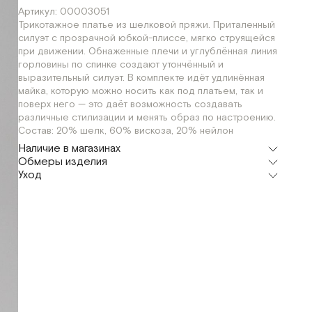
Артикул: 00003051
Трикотажное платье из шелковой пряжи. Приталенный
силуэт с прозрачной юбкой-плиссе, мягко струящейся
при движении. Обнаженные плечи и углублённая линия
горловины по спинке создают утончённый и
выразительный силуэт. В комплекте идёт удлинённая
майка, которую можно носить как под платьем, так и
поверх него — это даёт возможность создавать
различные стилизации и менять образ по настроению.
Состав: 20% шелк, 60% вискоза, 20% нейлон
Наличие в магазинах
Обмеры изделия
Флагман
Уход
г. Москва, Малая Бронная 16
XS
S
Мерки, см
XS
S
M
Шоурум
г. Москва, Малая Бронная 24/3
XS
S
Обхват груди
70
74
78
Обхват талии
66
70
74
Обхват бедер
90
94
98