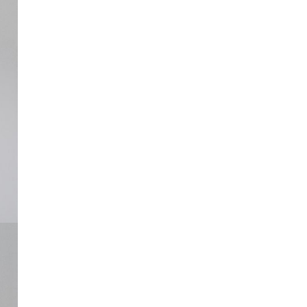
Длина изделия
134
135
136