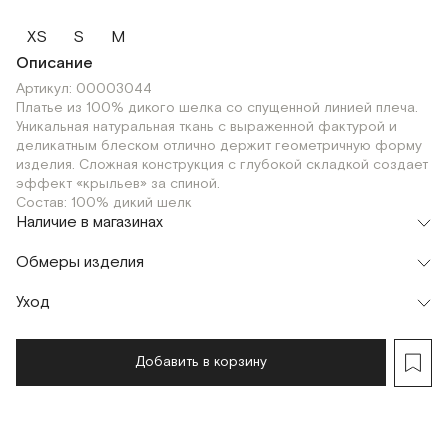
XS
S
M
Описание
Артикул: 00003044
Платье из 100% дикого шелка со спущенной линией плеча.
Уникальная натуральная ткань с выраженной фактурой и
деликатным блеском отлично держит геометричную форму
изделия. Сложная конструкция с глубокой складкой создает
эффект «крыльев» за спиной.
Состав: 100% дикий шелк
Наличие в магазинах
Флагман
Обмеры изделия
г. Москва, Малая Бронная 16
XS
Шоурум
Уход
Мерки, см
XS
S
г. Москва, Малая Бронная 24/3
XS
Обхват груди
94
98
Добавить в корзину
Обхват по линии спущенного плеча
88
92
Обхват по низу
98
102