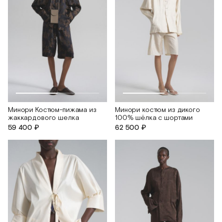
Минори Костюм-пижама из
Минори костюм из дикого
жаккардового шелка
100% шёлка с шортами
59 400 ₽
62 500 ₽