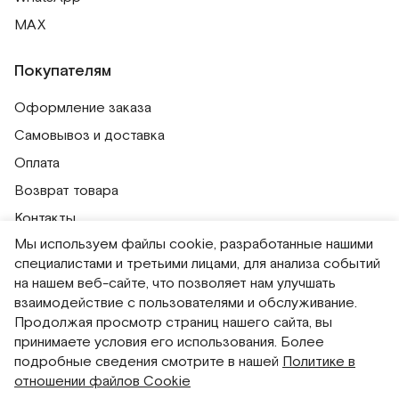
MAX
Покупателям
Оформление заказа
Самовывоз и доставка
Оплата
Возврат товара
Контакты
Мы используем файлы cookie, разработанные нашими
Публичная оферта
специалистами и третьими лицами, для анализа событий
Политика обработки персональных данных
на нашем веб-сайте, что позволяет нам улучшать
Политика использования сессионных файлов
взаимодействие с пользователями и обслуживание.
Продолжая просмотр страниц нашего сайта, вы
Согласие на получение рассылок
принимаете условия его использования. Более
Согласие на обработку персональных данных
подробные сведения смотрите в нашей
Политике в
отношении файлов Cookie
Система привилегий