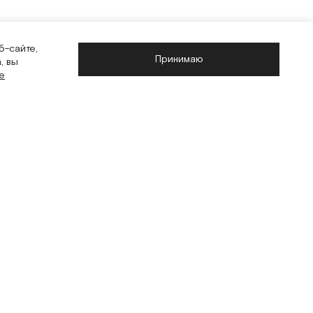
б-сайте,
Принимаю
, вы
e
Следите за новостями
Telegram
WhatsApp
MAX