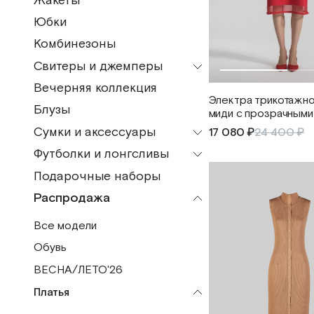
Жакеты
Все модели
Бермуды
Юбки
Жилеты
Брюки
Комбинезоны
Куртки и жакеты
Шорты
Свитеры и джемперы
Плащ
Вечерняя коллекция
Все модели
Пальто
Электра трикотажно
Блузы
миди с прозрачными
Водолазки
Бомберы
Сумки и аксессуары
17 080 ₽
24 400 ₽
Джемпер
Шубы
Футболки и лонгсливы
Все модели
Жилеты
Дубленки
Подарочные наборы
Все модели
Украшения
Кардиганы
Пуховики
Распродажа
Лонгсливы
Гетры
Свитеры
Все модели
Головные уборы
Обувь
Митенки
ВЕСНА/ЛЕТО'26
Платок
Платья
Сумки