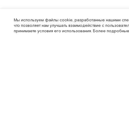
Жилеты
Головные уборы
Все модели
Викторианский стиль
Кардиганы
Сумки
Лонгсливы
Мы используем файлы cookie, разработанные нашими спец
что позволяет нам улучшать взаимодействие с пользовате
Свитеры
принимаете условия его использования. Более подробные
LEVEL44
Покупател
Оформление
Самовывоз и
Оплата
Возврат тов
Контакты
Публичная о
Политика об
Политика ис
Согласие на
Согласие на
Система при