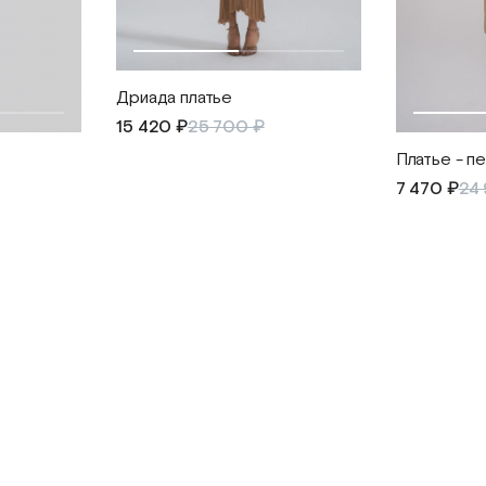
Дриада платье
15 420 ₽
25 700 ₽
Платье - п
7 470 ₽
24