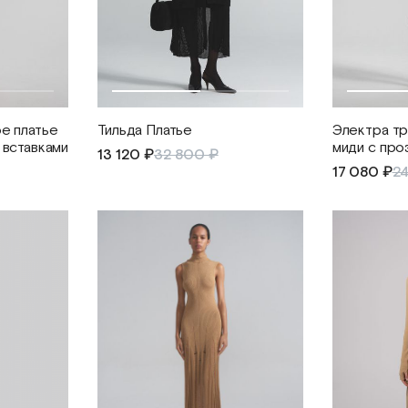
е платье
Тильда Платье
Электра тр
 вставками
миди с про
13 120 ₽
32 800 ₽
17 080 ₽
2