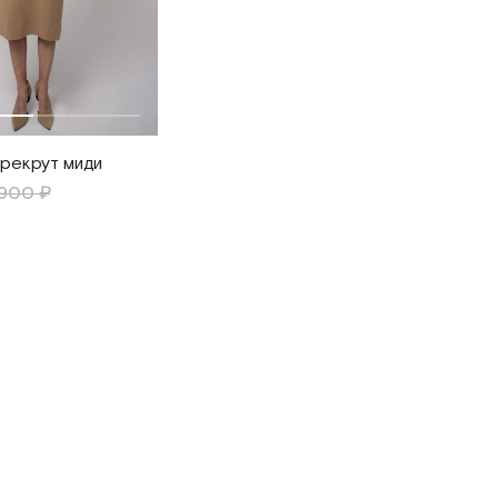
ерекрут миди
 900 ₽