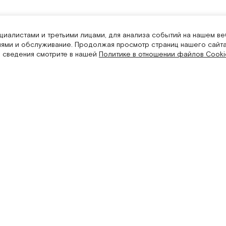
иалистами и третьими лицами, для анализа событий на нашем ве
лями и обслуживание. Продолжая просмотр страниц нашего сайта
 сведения смотрите в нашей
Политике в отношении файлов Cooki
ям
Магазины
 заказа
Флагманский магазин
 доставка
Москва, Малая Бронная 16
10:30-22:00 ежедневно
ара
+7(495) 445-90-05
ферта
работки персональных данных
Шоурум
пользования сессионных файлов
 получение рассылок
Москва, Малая Бронная 24/3
 обработку персональных данных
11:00-21:00 ежедневно
вилегий
+7(495) 445-90-05