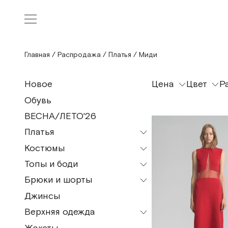
Главная
/
Распродажа
/
Платья
/
Миди
Цена
Цвет
Р
Новое
Обувь
ВЕСНА/ЛЕТО'26
Платья
Костюмы
Все модели
Топы и боди
Все модели
Мини
Брюки и шорты
Все модели
Пижамные костюмы
Миди
Джинсы
Все модели
Топы
Макси
Верхняя одежда
Кюлоты
Майка