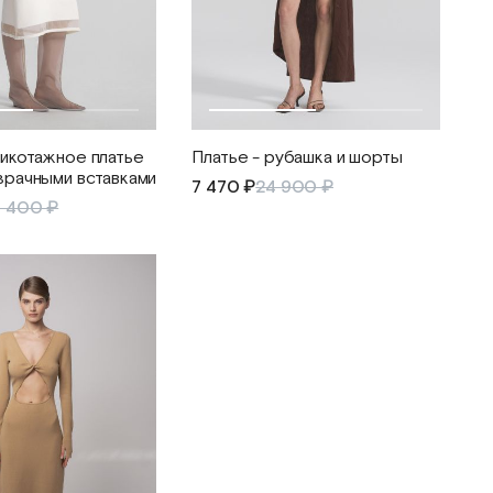
икотажное платье
Платье - рубашка и шорты
зрачными вставками
7 470 ₽
24 900 ₽
4 400 ₽