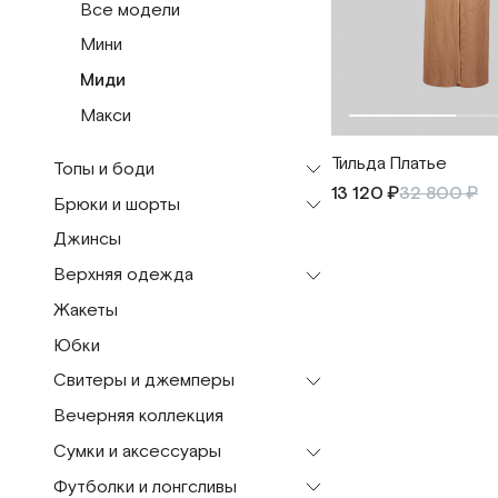
Шарфы
Все модели
Мини
Миди
Макси
Тильда Платье
Топы и боди
13 120 ₽
32 800 ₽
Брюки и шорты
Все модели
Джинсы
Топы
Все модели
Верхняя одежда
Кроп-топы
Бермуды
Жакеты
Майка
Брюки
Все модели
Юбки
Шорты
Куртки и жакеты
Свитеры и джемперы
Пальто
Вечерняя коллекция
Бомберы
Все модели
Сумки и аксессуары
Дубленки
Водолазки
Футболки и лонгсливы
Рубашки
Джемпер
Все модели