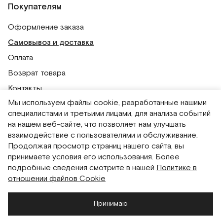
Покупателям
Оформление заказа
Самовывоз и доставка
Оплата
Возврат товара
Контакты
Мы используем файлы cookie, разработанные нашими
Публичная оферта
специалистами и третьими лицами, для анализа событий
Политика обработки персональных данных
на нашем веб-сайте, что позволяет нам улучшать
Политика использования сессионных файлов
взаимодействие с пользователями и обслуживание.
Продолжая просмотр страниц нашего сайта, вы
Согласие на получение рассылок
принимаете условия его использования. Более
Согласие на обработку персональных данных
подробные сведения смотрите в нашей
Политике в
отношении файлов Cookie
Система привилегий
Принимаю
Русский
English