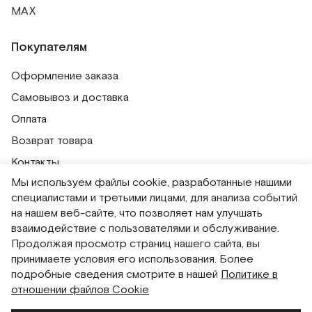
MAX
Покупателям
Оформление заказа
Самовывоз и доставка
Оплата
Возврат товара
Контакты
Мы используем файлы cookie, разработанные нашими
Публичная оферта
специалистами и третьими лицами, для анализа событий
Политика обработки персональных данных
на нашем веб-сайте, что позволяет нам улучшать
Политика использования сессионных файлов
взаимодействие с пользователями и обслуживание.
Продолжая просмотр страниц нашего сайта, вы
Согласие на получение рассылок
принимаете условия его использования. Более
Согласие на обработку персональных данных
подробные сведения смотрите в нашей
Политике в
отношении файлов Cookie
Система привилегий