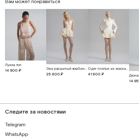
Вам может понравиться
Луиза топ
Эва расшитый комбинезон с прорезными бабочками
Одэт платье из жаккардового шелка с бабочками
14 900 ₽
25 900 ₽
41 900 ₽
Дюна
14 9
Следите за новостями
Telegram
WhatsApp