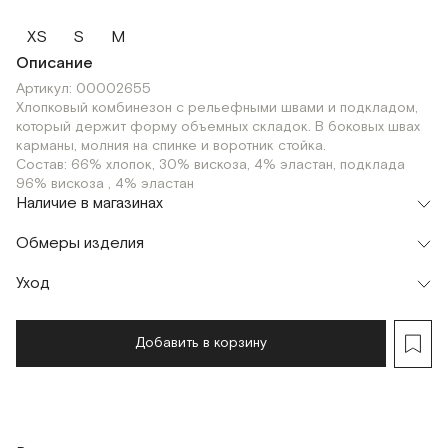
XS
S
M
Описание
Артикул: 00002655
Хлопковый комбинезон с рельефными швами и подкладом,
который держит форму объемных складок. В боковых швах
карманы, молния на спинке и воротник стойка.
Состав: 66% хлопок, 30% вискоза, 4% эластан, подклада
96% вискоза , 4% эластан
Наличие в магазинах
Флагман
Обмеры изделия
г. Москва, Малая Бронная 16
S
Шоурум
Уход
г. Москва, Малая Бронная 24/3
S
Добавить в корзину