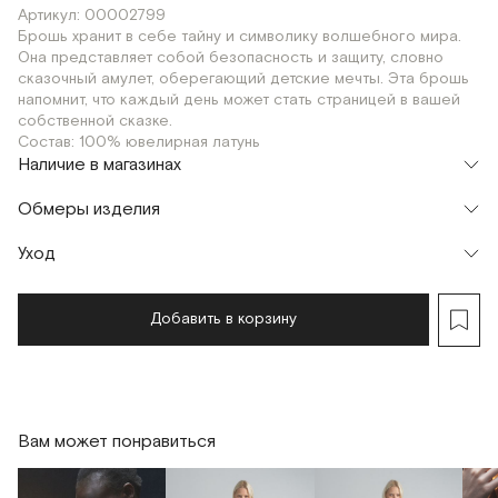
Артикул: 00002799
Брошь хранит в себе тайну и символику волшебного мира.
Она представляет собой безопасность и защиту, словно
сказочный амулет, оберегающий детские мечты. Эта брошь
напомнит, что каждый день может стать страницей в вашей
собственной сказке.
Состав: 100% ювелирная латунь
Наличие в магазинах
Флагман
Обмеры изделия
г. Москва, Малая Бронная 16
OS
Шоурум
Уход
г. Москва, Малая Бронная 24/3
OS
Добавить в корзину
Вам может понравиться