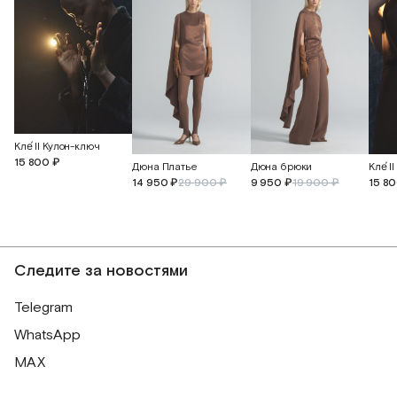
Кле́ II Кулон-ключ
15 800 ₽
Дюна Платье
Дюна брюки
Кле́ 
14 950 ₽
29 900 ₽
9 950 ₽
19 900 ₽
15 8
Следите за новостями
Telegram
WhatsApp
MAX