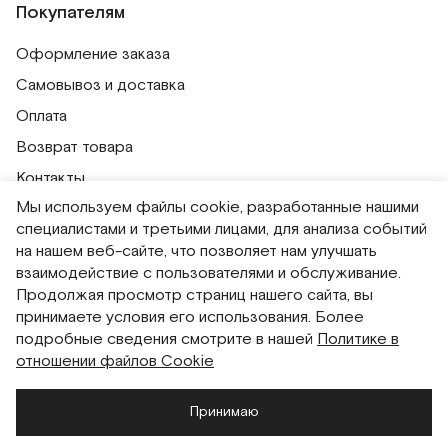
Покупателям
Оформление заказа
Самовывоз и доставка
Оплата
Возврат товара
Контакты
Мы используем файлы cookie, разработанные нашими
Публичная оферта
специалистами и третьими лицами, для анализа событий
Политика обработки персональных данных
на нашем веб-сайте, что позволяет нам улучшать
Политика использования сессионных файлов
взаимодействие с пользователями и обслуживание.
Продолжая просмотр страниц нашего сайта, вы
Согласие на получение рассылок
принимаете условия его использования. Более
Согласие на обработку персональных данных
подробные сведения смотрите в нашей
Политике в
отношении файлов Cookie
Система привилегий
Принимаю
Русский
English