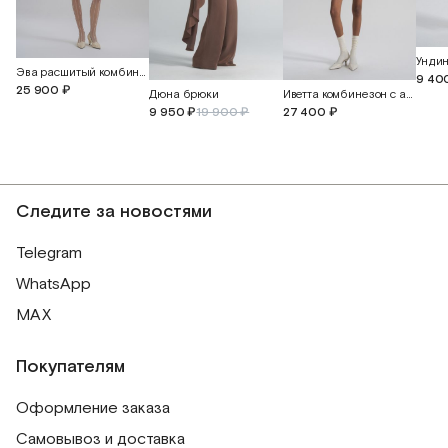
Унди
Эва расшитый комбинезон с прорезными бабочками
9 40
25 900 ₽
Дюна брюки
Иветта комбинезон с ажурной вышивкой
9 950 ₽
19 900 ₽
27 400 ₽
Следите за новостями
Telegram
WhatsApp
MAX
Покупателям
Оформление заказа
Самовывоз и доставка