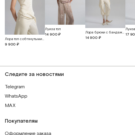
Луиза топ
Лора брюки с бандажным поясом и манжетами
14 900 ₽
17 9
14 900 ₽
Лора топ с обтянутыми пуговицами
9 900 ₽
Следите за новостями
Telegram
WhatsApp
MAX
Покупателям
Оформление заказа