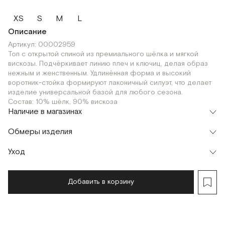
XS
S
M
L
Описание
Артикул: 00002959
Топ с открытой спиной из премиального шёлка и мягкой
вискозы. Подчёркивает линию плеч и ключиц, делая образ
нежным и женственным. Удлинённая форма и высокий
воротник-стойка формируют лаконичный силуэт, что делает
изделие универсальной базой для любого сезона.
Состав: 10% шёлк, 90% вискоза
Наличие в магазинах
Флагман
Обмеры изделия
г. Москва, Малая Бронная 16
XS
S
M
Шоурум
Уход
Мерки, см
XS
S
M
г. Москва, Малая Бронная 24/3
XS
S
M
Обхват груди
31
33
35
Добавить в корзину
Обхват талии
62
66
70
Обхват по линии низа
62
66
70