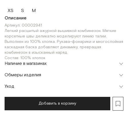
XS
S
M
Описание
Артикул: 00002941
Легкий расшитый ажурной вышивкой комбинезон. Мягкие
корсетные швы деликатно моделируют линию талии.
Выполнен из 100% хлопка. Рукава-фонарики и многослойная
каскадная баска добавляют динамику, превращая
комбинезон в изысканный наряд.
Состав: 100% хлопок
Наличие в магазинах
Флагман
Обмеры изделия
г. Москва, Малая Бронная 16
XS
S
M
Шоурум
Уход
Мерки, см
XS
S
M
г. Москва, Малая Бронная 24/3
XS
S
M
Обхват груди
82
86
90
Добавить в корзину
Обхват талии
66
70
74
Обхват бедер
96
100
104