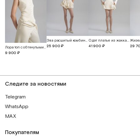
Эва расшитый комбинезон с прорезными бабочками
Одэт платье из жаккардового шелка с бабочками
25 900 ₽
41 900 ₽
29 7
Лора топ с обтянутыми пуговицами
9 900 ₽
Следите за новостями
Telegram
WhatsApp
MAX
Покупателям