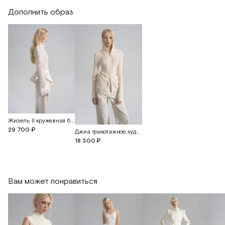
Дополнить образ
Длина изделия по переду
69
69
69
Длина изделия по спинке
74
74
74
Высота бретели на резинке
12
12
12
Жизель II кружевная блуза-жакет с объемной вышивкой
29 700 ₽
Джиа трикотажное худи с двусторонней молнией
18 300 ₽
Вам может понравиться