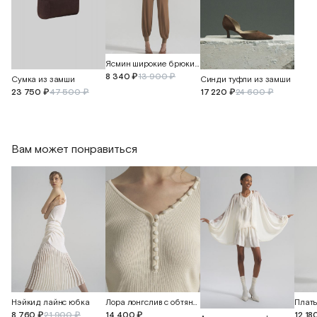
Ясмин широкие брюки с манжетом
8 340 ₽
13 900 ₽
Сумка из замши
Синди туфли из замши
23 750 ₽
47 500 ₽
17 220 ₽
24 600 ₽
Вам может понравиться
Нэйкид лайнс юбка
Лора лонгслив с обтянутыми пуговицами
8 760 ₽
21 900 ₽
14 400 ₽
12 18