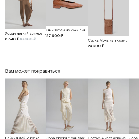
Эми туфли из кожи питона
Ясмин легкий асимметричный топ
27 900 ₽
6 540 ₽
10 900 ₽
Сумка Мона из экзотической кожи питона
24 900 ₽
Вам может понравиться
Нэйкид лайнс юбка
Лора брюки с бандажным поясом и манжетами
Платье-жилет асимметричное