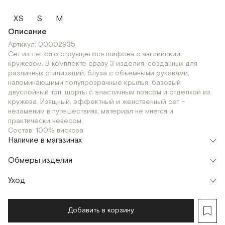
XS
S
M
Описание
Артикул: 00002935
Сет из легкого струящегося шифона с английский
кружевом. В комплекте сразу 3 изделия, созданных для
различных стилизаций: блуза с объемными рукавами,
напоминающими полупрозрачные крылья, базовый
двуслойный топ, шорты с эластичным поясом и отделкой из
кружева. Изящный, эффектный и женственный сет –
незаменим в путешествиях, материал не мнется и
практически невесом.
Состав: 100% вискоза
Наличие в магазинах
Флагман
Обмеры изделия
г. Москва, Малая Бронная 16
XS
S
M
Шоурум
Уход
г. Москва, Малая Бронная 24/3
XS
S
M
Мерки, см
XS
S
M
Добавить в корзину