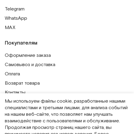
Telegram
Обхват груди
82
86
90
WhatsApp
Обхват талии
84
88
92
MAX
Обхват бедер
92
96
100
Покупателям
Длина изделия
58
59
60
Оформление заказа
Самовывоз и доставка
Оплата
Возврат товара
Контакты
Мы используем файлы cookie, разработанные нашими
Публичная оферта
специалистами и третьими лицами, для анализа событий
Политика обработки персональных данных
на нашем веб-сайте, что позволяет нам улучшать
Политика использования сессионных файлов
взаимодействие с пользователями и обслуживание.
Продолжая просмотр страниц нашего сайта, вы
Согласие на получение рассылок