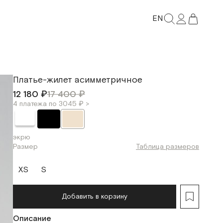
EN
Платье-жилет асимметричное
12 180 ₽
17 400 ₽
4 платежа по 3045 ₽ >
экрю
Размер
Таблица размеров
XS
S
Добавить в корзину
Описание