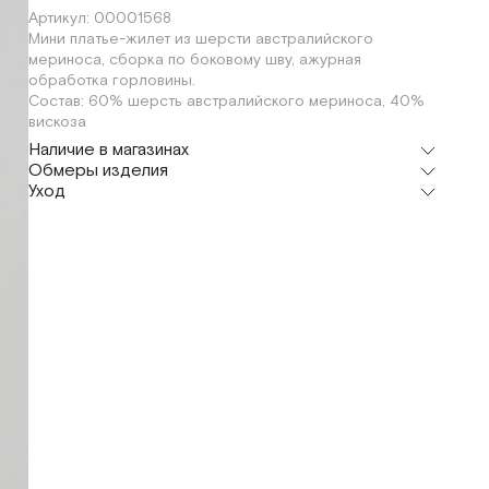
Артикул: 00001568
Мини платье-жилет из шерсти австралийского
мериноса, сборка по боковому шву, ажурная
обработка горловины.
Состав: 60% шерсть австралийского мериноса, 40%
вискоза
Наличие в магазинах
Обмеры изделия
Флагман
Уход
г. Москва, Малая Бронная 16
S
XS
Мерки, см
XS
S
Шоурум
г. Москва, Малая Бронная 24/3
S
XS
Обхват груди
66
70
Длина изделия по боковому шву
55
57
Длина по внутреннему шву
35
37