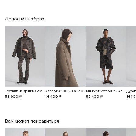
Длина изделия
116
116
116
Дополнить образ
Пуховик из денима с леопардовым принтом и вельветовым воротником
Капор из 100% кашемира
Минори Костюм-пижама из жаккардового шелка
53 900 ₽
14 400 ₽
59 400 ₽
144 
Вам может понравиться