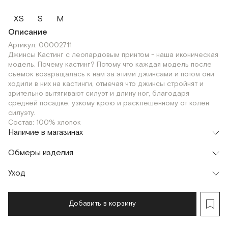
XS
S
M
Описание
Артикул: 00002711
Джинсы Кастинг с леопардовым принтом - наша иконическая
модель. Почему кастинг? Потому что каждая модель после
съемок возвращалась к нам за этими джинсами и потом они
ходили в них на кастинги, отмечая что джинсы стройнят и
зрительно вытягивают силуэт и длину ног, благодаря
средней посадке, узкому крою и расклешенному от колен
силуэту.
Состав: 100% хлопок
Наличие в магазинах
Флагман
Обмеры изделия
г. Москва, Малая Бронная 16
XS
S
Шоурум
Уход
Мерки, см
XS
S
M
г. Москва, Малая Бронная 24/3
XS
S
Обхват талии
74
79
82
Добавить в корзину
Обхват бедер
90
94
98