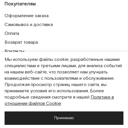
Покупателям
Оформление заказа
Самовывоз и доставка
Оплата
Возврат товара
Контакты
Мы используем файлы cookie, разработанные нашими
Публичная оферта
специалистами и третьими лицами, для анализа событий
Политика обработки персональных данных
на нашем веб-сайте, что позволяет нам улучшать
Политика использования сессионных файлов
взаимодействие с пользователями и обслуживание.
Продолжая просмотр страниц нашего сайта, вы
Согласие на получение рассылок
принимаете условия его использования. Более
Согласие на обработку персональных данных
подробные сведения смотрите в нашей
Политике в
отношении файлов Cookie
Система привилегий
Принимаю
Русский
English