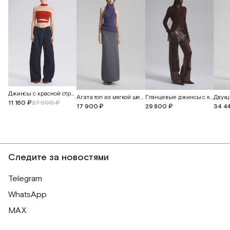
Джинсы с красной строчкой
Агата топ из мягкой шерсти альпака
Глянцевые джинсы с кружевом
11 160 ₽
27 900 ₽
17 900 ₽
29 800 ₽
34 4
Следите за новостями
Telegram
WhatsApp
MAX