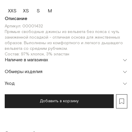
XXS
XS
S
M
Описание
Артикул: 00001432
Прямые свободные джинсы из вельвета без пояса с чуть
заниженной посадкой - отличная основа для женственных
образов. Выполнены из комфортного и легкого дышащего
вельвета со средним рубчиком.
Состав: 97% хлопок, 3% эластан
Наличие в магазинах
Флагман
Обмеры изделия
г. Москва, Малая Бронная 16
M
Шоурум
Уход
Мерки, см
XXS
XS
S
M
г. Москва, Малая Бронная 24/3
M
Обхват талии
70
72
74
76
Добавить в корзину
Обхват бедер
90
92
94
96
Длина изделия
116
116
118
120