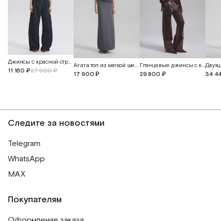
Джинсы с красной строчкой
Агата топ из мягкой шерсти альпака
Глянцевые джинсы с кружевом
11 160 ₽
27 900 ₽
17 900 ₽
29 800 ₽
34 4
Следите за новостями
Telegram
WhatsApp
MAX
Покупателям
Оформление заказа