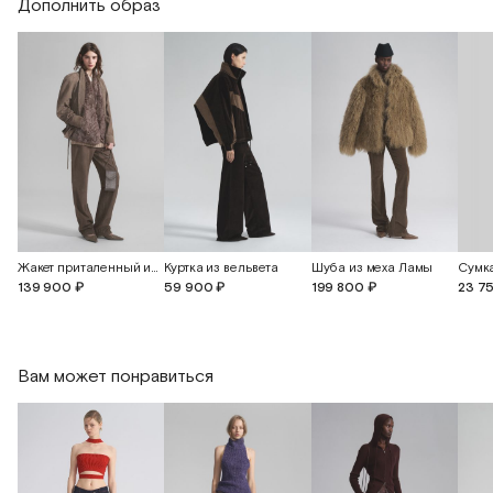
Дополнить образ
Жакет приталенный из замши
Куртка из вельвета
Шуба из меха Ламы
Сумк
139 900 ₽
59 900 ₽
199 800 ₽
23 7
Вам может понравиться