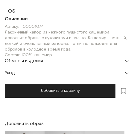
OS
Описание
Артикул: 00001074
Лаконичный капор из нежного пушистого кашемира
дополнит образы с пуховиками и пальто. Кашемир - нежный,
легкий и очень теплый материал, отлично подходит для
обрзаов в холодное время года.
Состав: 100% кашемир
Обмеры изделия
Уход
Добавить в корзину
Дополнить образ