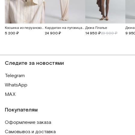
Косынка из перуанского хлопка
Кардиган на пуговицах из кашемира и шелка
Дюна Платье
Дюна
5 200 ₽
24 900 ₽
14 950 ₽
29 900 ₽
9 95
Следите за новостями
Telegram
WhatsApp
MAX
Покупателям
Оформление заказа
Самовывоз и доставка