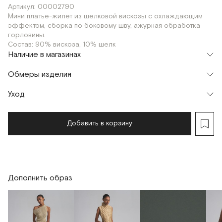
Артикул: 00002790
Мини платье-жилет из шелковой вискозы с охлаждающим
эффектом, сборка по боковому шву, ажурная обработка
горловины.
Состав: 90% вискоза, 10% шелк
Наличие в магазинах
Флагман
Обмеры изделия
г. Москва, Малая Бронная 16
OS
Шоурум
Уход
Мерки, см
OS
г. Москва, Малая Бронная 24/3
OS
Обхват груди
66
Добавить в корзину
Длина изделия по правому боковому шву
55
Длина изделия по левому боковому шву
35
Дополнить образ