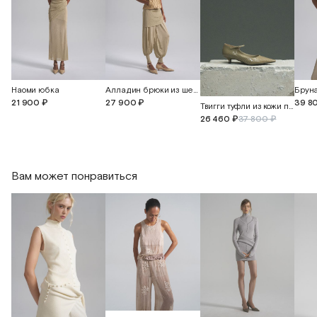
Наоми юбка
Алладин брюки из шелкового трикотажа с манжетами
39 8
21 900 ₽
27 900 ₽
Твигги туфли из кожи питона
26 460 ₽
37 800 ₽
Вам может понравиться