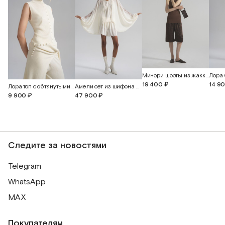
Минори шорты из жаккардового шелка с бабочками
19 400 ₽
14 9
Лора топ с обтянутыми пуговицами
Амели сет из шифона и английского кружева
9 900 ₽
47 900 ₽
Следите за новостями
Telegram
WhatsApp
MAX
Покупателям