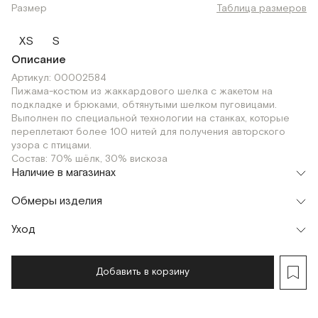
Размер
Таблица размеров
XS
S
Описание
Артикул: 00002584
Пижама-костюм из жаккардового шелка с жакетом на
подкладке и брюками, обтянутыми шелком пуговицами.
Выполнен по специальной технологии на станках, которые
переплетают более 100 нитей для получения авторского
узора с птицами.
Состав: 70% шёлк, 30% вискоза
Наличие в магазинах
Флагман
Обмеры изделия
г. Москва, Малая Бронная 16
S
Шоурум
Уход
г. Москва, Малая Бронная 24/3
S
Мерки, см
XS
S
Добавить в корзину
Обхват груди
114
118