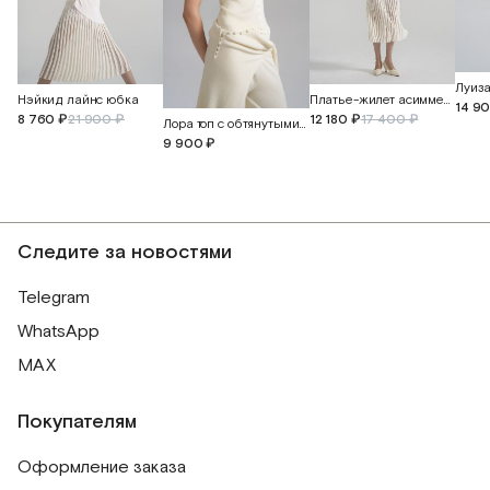
Луиза
Нэйкид лайнс юбка
Платье-жилет асимметричное
14 9
8 760 ₽
21 900 ₽
12 180 ₽
17 400 ₽
Лора топ с обтянутыми пуговицами
9 900 ₽
Следите за новостями
Telegram
WhatsApp
MAX
Покупателям
Оформление заказа