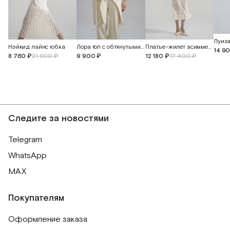
Луиза
Лора топ с обтянутыми пуговицами
Нэйкид лайнс юбка
Платье-жилет асимметричное
14 9
9 900 ₽
8 760 ₽
21 900 ₽
12 180 ₽
17 400 ₽
Следите за новостями
Telegram
WhatsApp
MAX
Покупателям
Оформление заказа