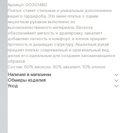
Артикул: 00001480
Платье станет стильным и уникальным дополнением
вашего гардероба. Это мини-платье с одним
акцентным рукавом выполнено из
высококачественного материала. Вискоза
обеспечивает мягкость и драпировку, эвкалипт
добавляет легкость и комфорт, а хлопок придает
прочность и дышащую структуру. Акцентный рукав
придает платью современный и оригинальный вид,
делая его идеальным для создания запоминающихся
образов.
Состав: 60% вискоза, 30% эвкалипт, 10% хлопок
Наличие в магазинах
Обмеры изделия
Шоурум
Уход
г. Москва, Малая Бронная 24/3
XS
Мерки, см
XS
S
Обхват груди
82
84
Обхват бедер
90
92