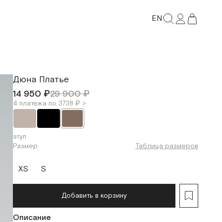
EN
Дюна Платье
14 950 ₽
29 900 ₽
4 платежа по 3738 ₽ >
этуп
Размер
Таблица размеров
XS
S
Добавить в корзину
Описание