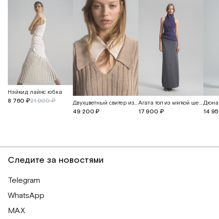
Нэйкид лайнс юбка
8 760 ₽
21 900 ₽
Двухцветный свитер из кашемира и перуанского хлопка
Агата топ из мягкой шерсти альпака
Дюна
49 200 ₽
17 900 ₽
14 9
Следите за новостями
Telegram
WhatsApp
MAX