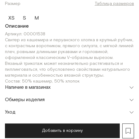
Размер
Таблица размеров
XS
S
M
Описание
Артикул: 00001538
Свитер из кашемира и перуанского хлопка в крупный рубчик,
с контрастным воротником, прямого силуэта, с мягкой линией
плеч, ровными длинными рукавами и горловиной,
оформленной классическим V-образным вырезом.
Вязаный трикотаж может незначительно растягиваться и
пиллинговаться, что обусловлено свойствами натурального
материала и особенностью вязаной структуры.
Состав: 50% кашемир, 50% хлопок
Наличие в магазинах
Шоурум
Обмеры изделия
г. Москва, Малая Бронная 24/3
M
S
XS
Уход
Добавить в корзину