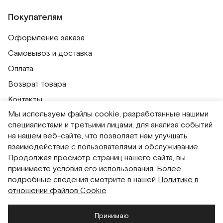
Покупателям
Оформление заказа
Самовывоз и доставка
Оплата
Возврат товара
Контакты
Мы используем файлы cookie, разработанные нашими
Публичная оферта
специалистами и третьими лицами, для анализа событий
Политика обработки персональных данных
на нашем веб-сайте, что позволяет нам улучшать
Политика использования сессионных файлов
взаимодействие с пользователями и обслуживание.
Продолжая просмотр страниц нашего сайта, вы
Согласие на получение рассылок
принимаете условия его использования. Более
Согласие на обработку персональных данных
подробные сведения смотрите в нашей
Политике в
отношении файлов Cookie
Система привилегий
Принимаю
Русский
English