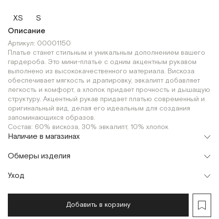
XS
S
Описание
Артикул: 00001150
Платье станет стильным и уникальным дополнением вашего
гардероба. Это мини-платье с одним акцентным рукавом
выполнено из высококачественного материала. Вискоза
обеспечивает мягкость и драпировку, эвкалипт добавляет
легкость и комфорт, а хлопок придает прочность и дышащую
структуру. Акцентный рукав придает платью современный и
оригинальный вид, делая его идеальным для создания
запоминающихся образов.
Состав: 60% вискоза, 30% эвкалипт, 10% хлопок
Наличие в магазинах
Шоурум
Обмеры изделия
г. Москва, Малая Бронная 24/3
XS
S
Уход
Мерки, см
XS
S
Обхват груди
82
84
Добавить в корзину