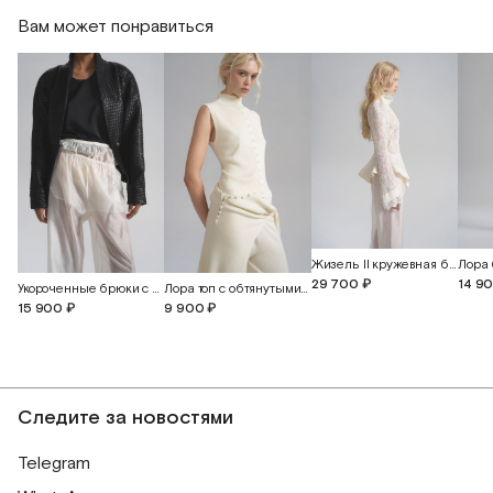
Вам может понравиться
Длина изделия
57
58,5
60
Жизель II кружевная блуза-жакет с объемной вышивкой
29 700 ₽
14 9
Укороченные брюки с шортами из батиста
Лора топ с обтянутыми пуговицами
15 900 ₽
9 900 ₽
Следите за новостями
Telegram