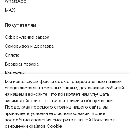
WhatsApp
MAX
Покупателям
Оформление заказа
Самовывоз и доставка
Оплата
Возврат товара
Контакты
Мы используем файлы cookie, разработанные нашими
Публичная оферта
специалистами и третьими лицами, для анализа событий
Политика обработки персональных данных
на нашем веб-сайте, что позволяет нам улучшать
Политика использования сессионных файлов
взаимодействие с пользователями и обслуживание.
Продолжая просмотр страниц нашего сайта, вы
Согласие на получение рассылок
принимаете условия его использования. Более
Согласие на обработку персональных данных
подробные сведения смотрите в нашей
Политике в
отношении файлов Cookie
Система привилегий