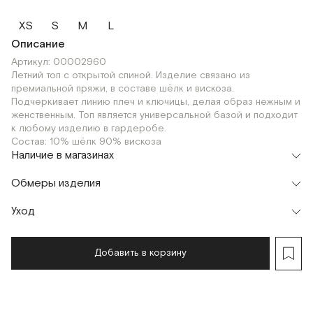
XS
S
M
L
Описание
Артикул: 00002960
Летний топ с открытой спиной. Изделие связано из
премиальной пряжи, в составе шёлк и вискоза.
Подчеркивает линию плеч и ключицы, делая образ нежным и
женственным. Топ является универсальной базой и подходит
к любому изделию в гардеробе.
Состав: 10% шёлк 90% вискоза
Наличие в магазинах
Флагман
Обмеры изделия
г. Москва, Малая Бронная 16
XS
M
S
Шоурум
Уход
Мерки, см
XS
S
M
г. Москва, Малая Бронная 24/3
XS
M
S
Обхват груди
31
33
35
Добавить в корзину
Обхват талии
62
66
70
Обхват по линии низа
62
66
70