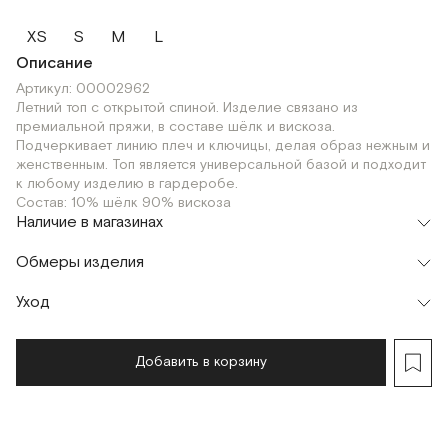
XS
S
M
L
Описание
Артикул: 00002962
Летний топ с открытой спиной. Изделие связано из
премиальной пряжи, в составе шёлк и вискоза.
Подчеркивает линию плеч и ключицы, делая образ нежным и
женственным. Топ является универсальной базой и подходит
к любому изделию в гардеробе.
Состав: 10% шёлк 90% вискоза
Наличие в магазинах
Флагман
Обмеры изделия
г. Москва, Малая Бронная 16
XS
S
M
L
Шоурум
Уход
Мерки, см
XS
S
M
г. Москва, Малая Бронная 24/3
XS
S
M
L
Обхват груди
31
33
35
Добавить в корзину
Обхват талии
62
66
70
Обхват по линии низа
62
66
70