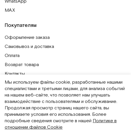
WhatsApp
MAX
Покупателям
Оформление заказа
Самовывоз и доставка
Оплата
Возврат товара
Контакты
Мы используем файлы cookie, разработанные нашими
Публичная оферта
специалистами и третьими лицами, для анализа событий
Политика обработки персональных данных
на нашем веб-сайте, что позволяет нам улучшать
Политика использования сессионных файлов
взаимодействие с пользователями и обслуживание.
Продолжая просмотр страниц нашего сайта, вы
Согласие на получение рассылок
принимаете условия его использования. Более
Согласие на обработку персональных данных
подробные сведения смотрите в нашей
Политике в
отношении файлов Cookie
Система привилегий