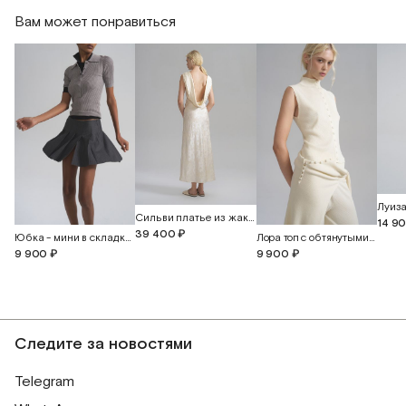
Вам может понравиться
Длина изделия
57
58,5
60
Луиза
Сильви платье из жаккардового шелка с открытой спиной
14 9
39 400 ₽
Юбка - мини в складку с разрезом
Лора топ с обтянутыми пуговицами
9 900 ₽
9 900 ₽
Следите за новостями
Telegram