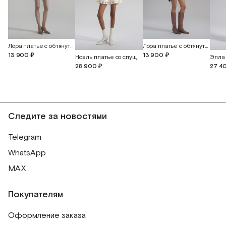
Лора платье с обтянутыми пуговицами
Лора платье с обтянутыми пуговицами
13 900 ₽
13 900 ₽
Ноэль платье со спущенной линией плеча с прорезными бабочками
28 900 ₽
27 4
Следите за новостями
Telegram
WhatsApp
MAX
Покупателям
Оформление заказа