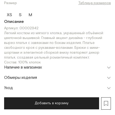
Размер
Таблица размеров
XS
S
M
Описание
Артикул: 00002942
Легкий костюм из мягкого хлопка, украшенный объёмной
цветочной вышивкой. Главный акцент дизайна - глубокий
вырез платья с завязками по бокам изделия. Платье
свободного кроя с рукавами-воланами. Брюки с мини-
шортами и элегантной сборкой внизу повторяют декор
платья, создавая цельный романтичный комплект.
Состав: 100% хлопок
Наличие в магазинах
Флагман
Обмеры изделия
г. Москва, Малая Бронная 16
XS
S
Шоурум
Уход
г. Москва, Малая Бронная 24/3
XS
S
Мерки, см
XS
S
M
Добавить в корзину
Обхват груди
78
82
86