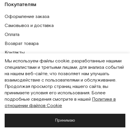
Покупателям
Оформление заказа
Самовывоз и доставка
Оплата
Возврат товара
Контакты
Мы используем файлы cookie, разработанные нашими
Публичная оферта
специалистами и третьими лицами, для анализа событий
Политика обработки персональных данных
на нашем веб-сайте, что позволяет нам улучшать
Политика использования сессионных файлов
взаимодействие с пользователями и обслуживание.
Продолжая просмотр страниц нашего сайта, вы
Согласие на получение рассылок
принимаете условия его использования. Более
Согласие на обработку персональных данных
подробные сведения смотрите в нашей
Политике в
отношении файлов Cookie
Система привилегий
Принимаю
Русский
English