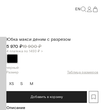
EN
Юбка макси деним с разрезом
5 970 ₽
19 900 ₽
4 платежа по 1493 ₽ >
черный
Размер
Таблица размеров
XS
S
M
Добавить в корзину
Описание