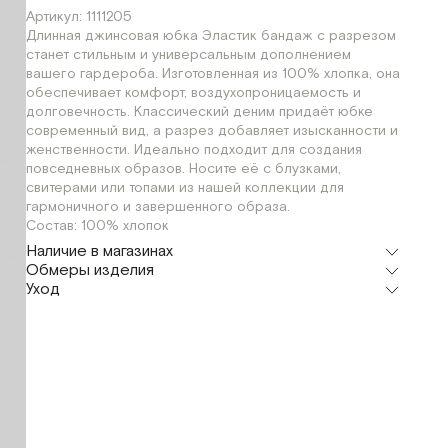
Артикул: 1111205
Длинная джинсовая юбка Эластик бандаж с разрезом
станет стильным и универсальным дополнением
вашего гардероба. Изготовленная из 100% хлопка, она
обеспечивает комфорт, воздухопроницаемость и
долговечность. Классический деним придаёт юбке
современный вид, а разрез добавляет изысканности и
женственности. Идеально подходит для создания
повседневных образов. Носите её с блузками,
свитерами или топами из нашей коллекции для
гармоничного и завершенного образа.
Состав: 100% хлопок
Наличие в магазинах
Обмеры изделия
Шоурум
Уход
г. Москва, Малая Бронная 24/3
XS