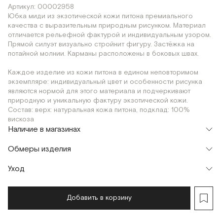
Артикул: 00002958
Юбка миди из экзотической кожи питона премиального
качества с выразительным природным рисунком. Материал
отличается рельефной фактурой и индивидуальным узором.
Прямой силуэт визуально стройнит фигуру. Застёжка на
потайной молнии. Карманы расположены в боковых швах.
Каждое изделие из кожи питона в едином неповторимом
экземпляре: индивидуальный цвет и особенности рисунка
являются нормой для этого материала и подчеркивают
природную и уникальную фактуру экзотической кожи.
Состав: верх: натуральная кожа питона, подклад: 100%
вискоза
Наличие в магазинах
Флагман
Обмеры изделия
г. Москва, Малая Бронная 16
XS
S
M
Уход
Мерки, см
XS
S
M
Обхват талии
74
78
82
Добавить в корзину
Обхват бедер
96
100
104