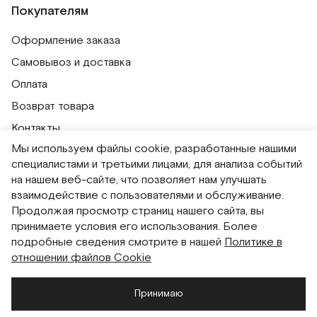
Покупателям
Оформление заказа
Самовывоз и доставка
Оплата
Возврат товара
Контакты
Мы используем файлы cookie, разработанные нашими
Публичная оферта
специалистами и третьими лицами, для анализа событий
Политика обработки персональных данных
на нашем веб-сайте, что позволяет нам улучшать
Политика использования сессионных файлов
взаимодействие с пользователями и обслуживание.
Продолжая просмотр страниц нашего сайта, вы
Согласие на получение рассылок
принимаете условия его использования. Более
Согласие на обработку персональных данных
подробные сведения смотрите в нашей
Политике в
отношении файлов Cookie
Система привилегий
Принимаю
Русский
English