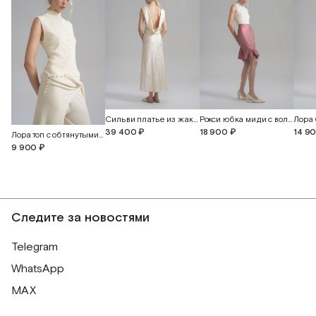
Сильви платье из жаккардового шелка с открытой спиной
Рокси юбка миди с воланом
39 400 ₽
18 900 ₽
14 9
Лора топ с обтянутыми пуговицами
9 900 ₽
Следите за новостями
Telegram
WhatsApp
MAX