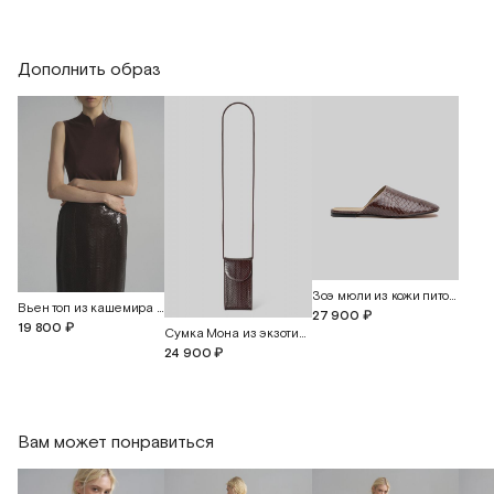
Длина изделия
56
56
57
Дополнить образ
Зоэ мюли из кожи питона
Вьен топ из кашемира и шёлка
27 900 ₽
19 800 ₽
Сумка Мона из экзотической кожи питона
24 900 ₽
Вам может понравиться