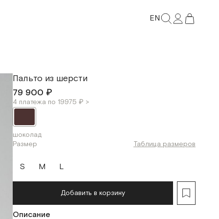
EN
Пальто из шерсти
79 900 ₽
4 платежа по 19975 ₽ >
шоколад
Размер
Таблица размеров
S
M
L
Добавить в корзину
Описание