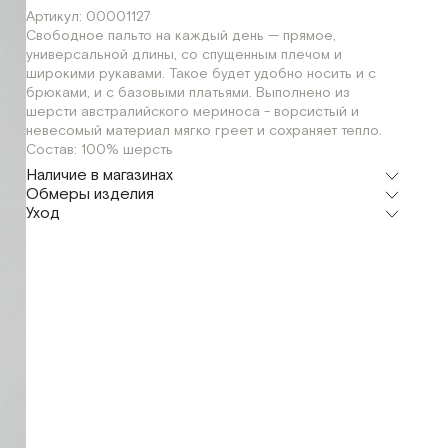
Артикул: 00001127
Свободное пальто на каждый день — прямое,
универсальной длины, со спущенным плечом и
широкими рукавами. Такое будет удобно носить и с
брюками, и с базовыми платьями. Выполнено из
шерсти австралийского мериноса - ворсистый и
невесомый материал мягко греет и сохраняет тепло.
Состав: 100% шерсть
Наличие в магазинах
Обмеры изделия
Шоурум
Уход
г. Москва, Малая Бронная 24/3
S
M
L
Мерки, см
S
M
L
Обхват груди
120
124
126
Длина рукава
60
60
60
Длина изделия
126
128
130