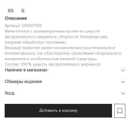
XS
S
Описание
Артикул: 00001165
Мини-платье с асимметричным кроем из шерсти
австралийского мериноса, сборка по боковому шву,
ажурная обработка горловины.
Вязаный трикотаж может незначительно растягиваться и
пиллинговаться, что обусловлено свойствами натурального
материала и особенностью вязаной структуры.
Состав: 100% шерсть австралийского мериноса
Наличие в магазинах
Флагман
Обмеры изделия
г. Москва, Малая Бронная 16
XS
Шоурум
Уход
Мерки, см
XS
S
г. Москва, Малая Бронная 24/3
XS
Обхват груди (растяжение материала до
Добавить в корзину
70
74
+30 см)
Обхват талии (растяжение материала до