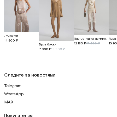
Луиза топ
Платье-жилет асимметричное
14 900 ₽
12 180 ₽
17 400 ₽
13 9
Бриз брюки
7 960 ₽
19 900 ₽
Следите за новостями
Telegram
WhatsApp
MAX
Покупателям