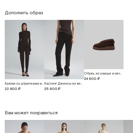
54
58
+30 см)
Дополнить образ
Обхват бедер (растяжение материала до
70
74
+30 см)
Длина по длинной части изделия
80
82
Длина по короткой части изделия
65
67
Длина рукава
90
90
Обувь из замши и овчины "Керли"
24 900 ₽
Брюки со штрипками из шерсти австралийского мериноса
Кастинг Джинсы из вельвета
22 900 ₽
25 900 ₽
Вам может понравиться