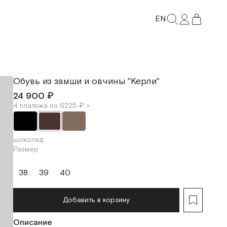
EN
Обувь из замши и овчины "Керли"
24 900 ₽
4 платежа по 6225 ₽ >
шоколад
Размер
38
39
40
Добавить в корзину
Описание