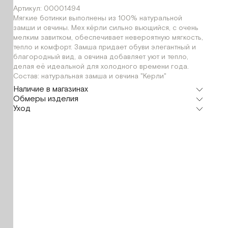
Артикул: 00001494
Мягкие ботинки выполнены из 100% натуральной
замши и овчины. Мех кёрли сильно вьющийся, с очень
мелким завитком, обеспечивает невероятную мягкость,
тепло и комфорт. Замша придает обуви элегантный и
благородный вид, а овчина добавляет уют и тепло,
делая её идеальной для холодного времени года.
Состав: натуральная замша и овчина "Керли"
Наличие в магазинах
Обмеры изделия
Флагман
Уход
г. Москва, Малая Бронная 16
40