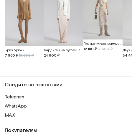
Платье-жилет асимметричное
12 180 ₽
17 400 ₽
Бриз брюки
Кардиган на пуговицах из кашемира и шелка
7 960 ₽
19 900 ₽
24 900 ₽
34 4
Следите за новостями
Telegram
WhatsApp
MAX
Покупателям