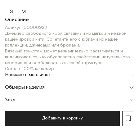
S
M
Описание
Артикул: 00000923
Джемпер свободного кроя связанный из мягкой и нежной
кашемировой нити. Сочетайте его с юбками из нашей
коллекции, джинсами или брюками.
Вязаный трикотаж может незначительно растягиваться и
пиллинговаться, что обусловлено свойствами натурального
материала и особенностью вязаной структуры.
Состав: 100% кашемир
Наличие в магазинах
Шоурум
Обмеры изделия
г. Москва, Малая Бронная 24/3
S
M
Флагман
Уход
г. Москва, Малая Бронная 16
M
Добавить в корзину