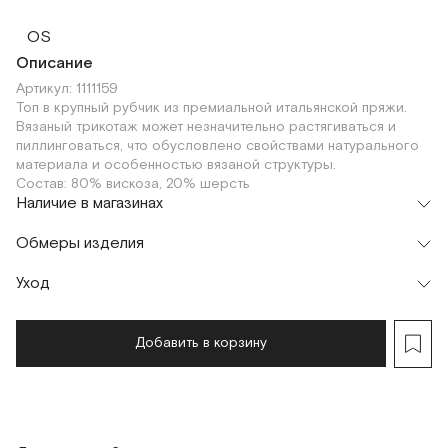
OS
Описание
Артикул: 1111159
Топ в крупный рубчик из премиальной итальянской пряжи.
Вязаный трикотаж может незначительно растягиваться и
пиллинговаться, что обусловлено свойствами натурального
материала и особенностью вязаной структуры.
Состав: 80% вискоза, 20% шерсть
Наличие в магазинах
Флагман
Обмеры изделия
г. Москва, Малая Бронная 16
OS
Шоурум
Уход
Мерки, см
OS
г. Москва, Малая Бронная 24/3
OS
Обхват груди
29 / 37
Добавить в корзину
Обхват талии
50 / 66
Обхват бедер
64 / 80