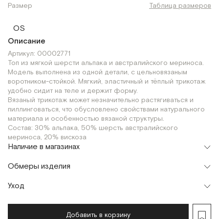
Размер
Таблица размеров
OS
Описание
Артикул: 00002771
Топ из мягкой шерсти альпака и австралийского мериноса.
Модель выполнена из одной детали, с цельновязаным
воротником-стойкой. Мягкий, эластичный и тёплый трикотаж
удобно сидит на теле и держит форму.
Вязаный трикотаж может незначительно растягиваться и
пиллинговаться, что обусловлено свойствами натурального
материала и особенностью вязаной структуры.
Состав: 30% альпака, 50% шерсть австралийского
мериноса, 20% вискоза
Наличие в магазинах
Флагман
Обмеры изделия
г. Москва, Малая Бронная 16
OS
Шоурум
Уход
Мерки, см
OS
г. Москва, Малая Бронная 24/3
OS
Обхват талии
40
Добавить в корзину