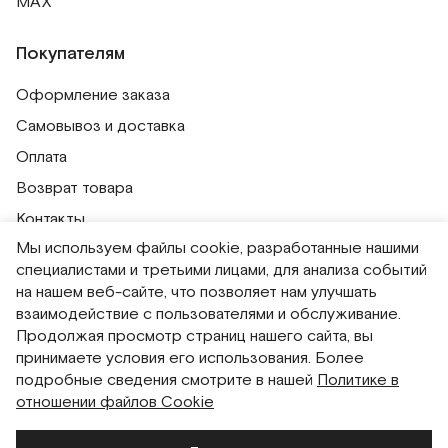
MAX
Покупателям
Оформление заказа
Самовывоз и доставка
Оплата
Возврат товара
Контакты
Мы используем файлы cookie, разработанные нашими
Публичная оферта
специалистами и третьими лицами, для анализа событий
Политика обработки персональных данных
на нашем веб-сайте, что позволяет нам улучшать
Политика использования сессионных файлов
взаимодействие с пользователями и обслуживание.
Продолжая просмотр страниц нашего сайта, вы
Согласие на получение рассылок
принимаете условия его использования. Более
Согласие на обработку персональных данных
подробные сведения смотрите в нашей
Политике в
отношении файлов Cookie
Система привилегий