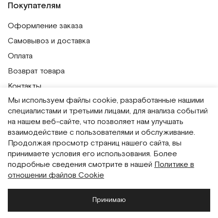
Покупателям
Оформление заказа
Самовывоз и доставка
Оплата
Возврат товара
Контакты
Мы используем файлы cookie, разработанные нашими
Публичная оферта
специалистами и третьими лицами, для анализа событий
Политика обработки персональных данных
на нашем веб-сайте, что позволяет нам улучшать
Политика использования сессионных файлов
взаимодействие с пользователями и обслуживание.
Продолжая просмотр страниц нашего сайта, вы
Согласие на получение рассылок
принимаете условия его использования. Более
Согласие на обработку персональных данных
подробные сведения смотрите в нашей
Политике в
отношении файлов Cookie
Система привилегий
Принимаю
Русский
English