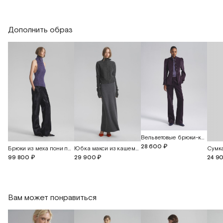
Дополнить образ
Вельветовые брюки-клеш свободного кроя
28 600 ₽
Брюки из меха пони прямого кроя
Юбка макси из кашемира
99 800 ₽
29 900 ₽
24 9
Вам может понравиться