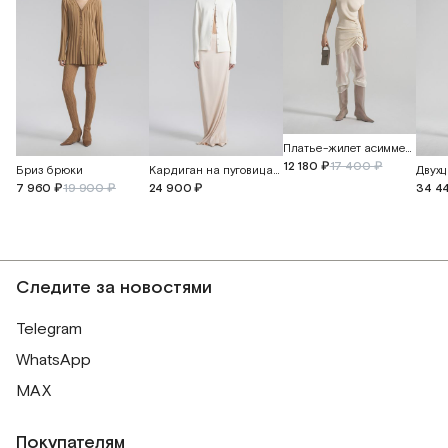
Платье-жилет асимметричное
12 180 ₽
17 400 ₽
Бриз брюки
Кардиган на пуговицах из кашемира и шелка
7 960 ₽
19 900 ₽
24 900 ₽
34 4
Следите за новостями
Telegram
WhatsApp
MAX
Покупателям