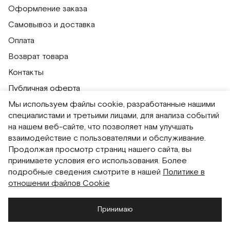
Оформление заказа
Самовывоз и доставка
Оплата
Возврат товара
Контакты
Публичная оферта
Мы используем файлы cookie, разработанные нашими
Политика обработки персональных данных
специалистами и третьими лицами, для анализа событий
Политика использования сессионных файлов
на нашем веб-сайте, что позволяет нам улучшать
Согласие на получение рассылок
взаимодействие с пользователями и обслуживание.
Продолжая просмотр страниц нашего сайта, вы
Согласие на обработку персональных данных
принимаете условия его использования. Более
Система привилегий
подробные сведения смотрите в нашей
Политике в
отношении файлов Cookie
Русский
English
Принимаю