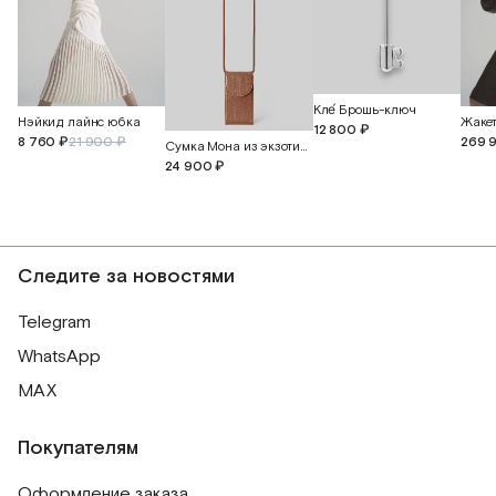
Кле́ Брошь-ключ
Нэйкид лайнс юбка
12 800 ₽
8 760 ₽
21 900 ₽
269 
Сумка Мона из экзотической кожи питона
24 900 ₽
Следите за новостями
Telegram
WhatsApp
MAX
Покупателям
Оформление заказа