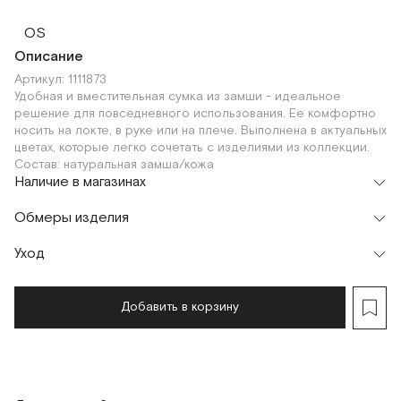
OS
Описание
Артикул: 1111873
Удобная и вместительная сумка из замши - идеальное
решение для повседневного использования. Ее комфортно
носить на локте, в руке или на плече. Выполнена в актуальных
цветах, которые легко сочетать с изделиями из коллекции.
Состав: натуральная замша/кожа
Наличие в магазинах
Флагман
Обмеры изделия
г. Москва, Малая Бронная 16
OS
Шоурум
Уход
г. Москва, Малая Бронная 24/3
OS
Добавить в корзину